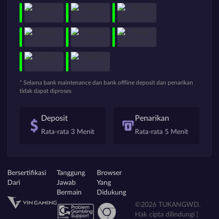
* Selama bank maintenance dan bank offline deposit dan penarikan
tidak dapat diproses
Deposit
Penarikan
Rata-rata 3 Menit
Rata-rata 5 Menit
Bersertifikasi
Tanggung
Browser
Dari
Jawab
Yang
Bermain
Didukung
©2026 TUKANGWD.
Hak cipta dilindungi |