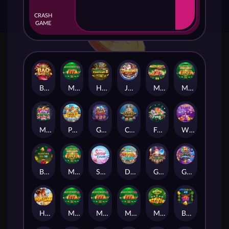
CRASH
GAME
Bao Slot 5X
Multi Hot 100
Habesha Fortune 5
Jingle Bell Bonanza
Multi Hot 5 Deluxe
Multi Hot 5 Super Wilds
Multi Fruits Charging Wilds
Power Of Tiger
Gems Crown Charging Wilds
Coins Of Atlantis
Foxy Hot 20
WildMultiStar
Burning Ice 10
Multi Hot 5 Burn Wilds
Sugar Fiesta
Dice Jungle
Gates Of Merlyn
Genie's Bonanza
HotSamba
Multi Hot 20
Multi Hot 40
Multi Hot 10
Multi Hot Ways
Burning Ice 40