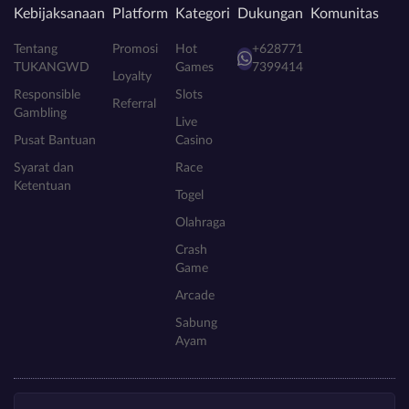
Kebijaksanaan
Platform
Kategori
Dukungan
Komunitas
Tentang
Promosi
Hot
+628771
TUKANGWD
Games
7399414
Loyalty
Responsible
Slots
Referral
Gambling
Live
Pusat Bantuan
Casino
Syarat dan
Race
Ketentuan
Togel
Olahraga
Crash
Game
Arcade
Sabung
Ayam