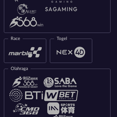
Race
Togel
Olahraga