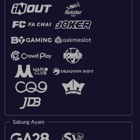
Sabung Ayam