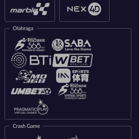
Olahraga
Crash Game