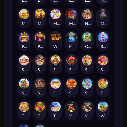
Las Vegas Party
Legend of the White and Green Snake
Lion Dance Fortune
Lucky Zhu
Lulu's Enchanted Forest
Mahjong Fortune
Mayan Gold Hunt
Mega Wild Safari
Mochi Mochi
Muay Thai Arena
Nomikai Fever
Mysteries of Pandora
Pawsome Xmas
Persian Gems
Wild West Saloon
Pumpkin Night
Queen of Aztec
Rave On
Sakura Neko
Samba Fiesta
SanGuo - The Brotherhood
Sexy Christmas Sirens
Spirits Fiesta
Spring Harvest
Stallion Princess
Steampunk Reloaded
Surgary bonanza
Super Phoenix
Surf Monkey
Taco Truck Delight
Temple of Gods
TNT Fiesta
Tower of Riches
Vault of Riches
Viking Valor
Wild Fish Hunter