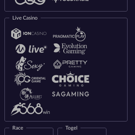
Live Casino
Race
Togel