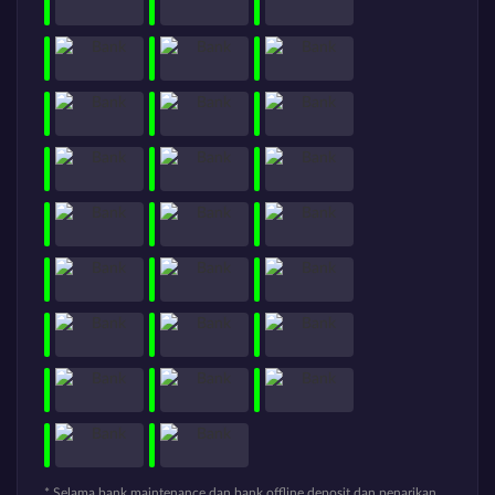
* Selama bank maintenance dan bank offline deposit dan penarikan