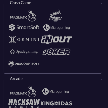
Crash Game
Arcade