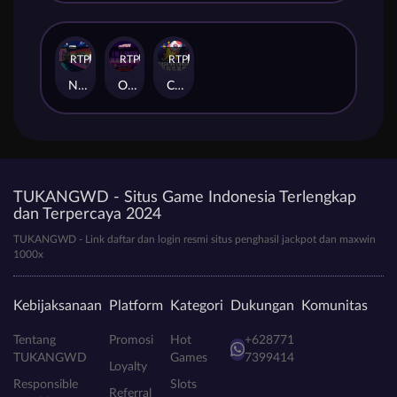
RTP
93%
RTP
86%
RTP
89%
Nyan Cat
Out Run
Cash Or Crash
TUKANGWD - Situs Game Indonesia Terlengkap
dan Terpercaya 2024
TUKANGWD - Link daftar dan login resmi situs penghasil jackpot dan maxwin
1000x
Kebijaksanaan
Platform
Kategori
Dukungan
Komunitas
Tentang
Promosi
Hot
+628771
TUKANGWD
Games
7399414
Loyalty
Responsible
Slots
Referral